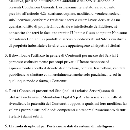
esclusiva, per il solo utilizzo dei Contenuti e dei Servizi secondo le
presenti Condizioni Generali. È espressamente vietato, salvo quanto
previsto all'articolo 4.2: -scaricare, copiare, modificare, vendere, cedere,
sub-licenziare, conferire o trasferire a terzi o creare lavori derivati da un
qualsiasi diritto di proprietà industriale e intellettuale dell'Editore, né
consentire che terzi lo facciano tramite l'Utente o il suo computer. Non sono
considerati Contenuti i prodotti o servizi pubblicizzati sul Sito, i cui diritti
di proprietà industriale e intellettuale appartengono ai rispettivi titolari.
Il download e l'utilizzo in genere di Contenuti per mezzo dei Servizi è
permesso esclusivamente per scopi privati: l'Utente riconosce ed
espressamente accetta il divieto di riprodurre, copiare, trasmettere, vendere,
pubblicare, o sfruttare commercialmente, anche solo parzialmente, ed in
qualunque modo o forma, i Contenuti.
Tutti i Contenuti presenti nel Sito (inclusi i relativi Servizi) sono di
titolarità esclusiva di Mondadori Digital S.p.A., che si riserva il diritto di:
rivendicare la paternità dei Contenuti; opporsi a qualsiasi loro modifica; far
valere i propri diritti nelle sedi competenti e ottenere il risarcimento di tutti
i relativi danni subiti.
Clausola di opt-out per l'estrazione dati da sistemi di intelligenza