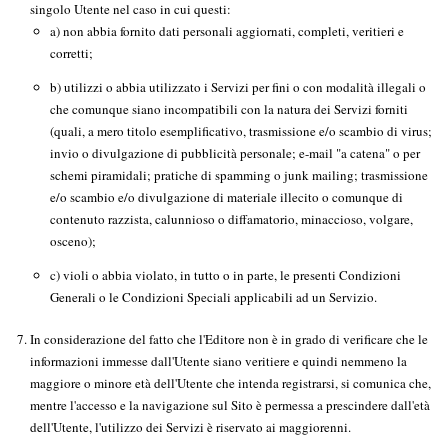
singolo Utente nel caso in cui questi:
a) non abbia fornito dati personali aggiornati, completi, veritieri e
corretti;
b) utilizzi o abbia utilizzato i Servizi per fini o con modalità illegali o
che comunque siano incompatibili con la natura dei Servizi forniti
(quali, a mero titolo esemplificativo, trasmissione e/o scambio di virus;
invio o divulgazione di pubblicità personale; e-mail "a catena" o per
schemi piramidali; pratiche di spamming o junk mailing; trasmissione
e/o scambio e/o divulgazione di materiale illecito o comunque di
contenuto razzista, calunnioso o diffamatorio, minaccioso, volgare,
osceno);
c) violi o abbia violato, in tutto o in parte, le presenti Condizioni
Generali o le Condizioni Speciali applicabili ad un Servizio.
In considerazione del fatto che l'Editore non è in grado di verificare che le
informazioni immesse dall'Utente siano veritiere e quindi nemmeno la
maggiore o minore età dell'Utente che intenda registrarsi, si comunica che,
mentre l'accesso e la navigazione sul Sito è permessa a prescindere dall'età
dell'Utente, l'utilizzo dei Servizi è riservato ai maggiorenni.