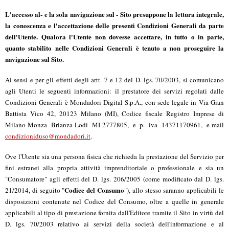
L'accesso al- e la sola navigazione sul - Sito presuppone la lettura integrale,
la conoscenza e l'accettazione delle presenti Condizioni Generali da parte
dell'Utente.
Qualora l'Utente non dovesse accettare, in tutto o in parte,
quanto stabilito nelle Condizioni Generali è tenuto a non proseguire la
navigazione sul Sito.
Ai sensi e per gli effetti degli artt. 7 e 12 del D. lgs. 70/2003, si comunicano
agli Utenti le seguenti informazioni: il prestatore dei servizi regolati dalle
Condizioni Generali è Mondadori Digital S.p.A., con sede legale in Via Gian
Battista Vico 42, 20123 Milano (MI), Codice fiscale Registro Imprese di
Milano-Monza Brianza-Lodi MI-2777805, e p. iva 14371170961, e-mail
condizioniduso@mondadori.it
.
Ove l'Utente sia una persona fisica che richieda la prestazione del Servizio per
fini estranei alla propria attività imprenditoriale o professionale e sia un
"Consumatore" agli effetti del D. lgs. 206/2005 (come modificato dal D. lgs.
Codice del Consumo
21/2014, di seguito "
"), allo stesso saranno applicabili le
disposizioni contenute nel Codice del Consumo, oltre a quelle in generale
applicabili al tipo di prestazione fornita dall'Editore tramite il Sito in virtù del
D. lgs. 70/2003 relativo ai servizi della società dell'informazione e al