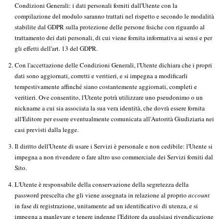
Condizioni Generali: i dati personali forniti dall'Utente con la
compilazione del modulo saranno trattati nel rispetto e secondo le modalità
stabilite dal GDPR sulla protezione delle persone fisiche con riguardo al
trattamento dei dati personali, di cui viene fornita informativa ai sensi e per
gli effetti dell'art. 13 del GDPR.
Con l'accettazione delle Condizioni Generali, l'Utente dichiara che i propri
dati sono aggiornati, corretti e veritieri, e si impegna a modificarli
tempestivamente affinché siano costantemente aggiornati, completi e
veritieri. Ove consentito, l'Utente potrà utilizzare uno pseudonimo o un
nickname a cui sia associata la sua vera identità, che dovrà essere fornita
all'Editore per essere eventualmente comunicata all'Autorità Giudiziaria nei
casi previsti dalla legge.
Il diritto dell'Utente di usare i Servizi è personale e non cedibile: l'Utente si
impegna a non rivendere o fare altro uso commerciale dei Servizi forniti dal
Sito.
L'Utente è responsabile della conservazione della segretezza della
password prescelta che gli viene assegnata in relazione al proprio
account
in fase di registrazione, unitamente ad un identificativo di utenza, e si
impegna a manlevare e tenere indenne l'Editore da qualsiasi rivendicazione