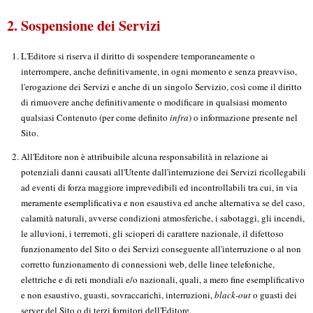
2. Sospensione dei Servizi
L'Editore si riserva il diritto di sospendere temporaneamente o
interrompere, anche definitivamente, in ogni momento e senza preavviso,
l'erogazione dei Servizi e anche di un singolo Servizio, così come il diritto
di rimuovere anche definitivamente o modificare in qualsiasi momento
qualsiasi Contenuto (per come definito
infra
) o informazione presente nel
Sito.
All'Editore non è attribuibile alcuna responsabilità in relazione ai
potenziali danni causati all'Utente dall'interruzione dei Servizi ricollegabili
ad eventi di forza maggiore imprevedibili ed incontrollabili tra cui, in via
meramente esemplificativa e non esaustiva ed anche alternativa se del caso,
calamità naturali, avverse condizioni atmosferiche, i sabotaggi, gli incendi,
le alluvioni, i terremoti, gli scioperi di carattere nazionale, il difettoso
funzionamento del Sito o dei Servizi conseguente all'interruzione o al non
corretto funzionamento di connessioni web, delle linee telefoniche,
elettriche e di reti mondiali e/o nazionali, quali, a mero fine esemplificativo
e non esaustivo, guasti, sovraccarichi, interruzioni,
black-out
o guasti dei
server del Sito o di terzi fornitori dell'Editore.